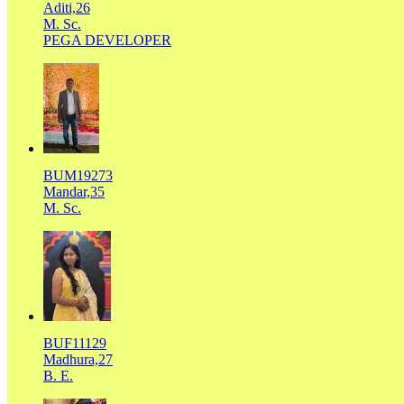
Aditi,26
M. Sc.
PEGA DEVELOPER
BUM19273
Mandar,35
M. Sc.
BUF11129
Madhura,27
B. E.