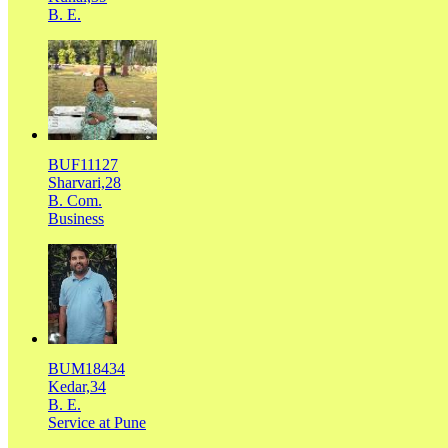
B. E.
BUF11127
Sharvari,28
B. Com.
Business
BUM18434
Kedar,34
B. E.
Service at Pune