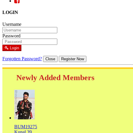
LOGIN
Username
Password
Login
Forgotten Password?
Close
Register Now
Newly Added Members
BUM19275
Kunal,39