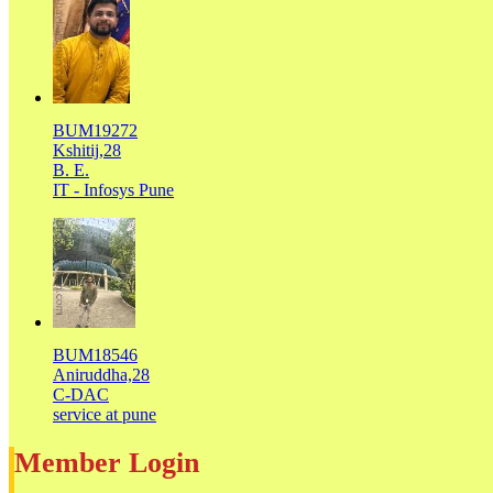
BUM19272
Kshitij,28
B. E.
IT - Infosys Pune
BUM18546
Aniruddha,28
C-DAC
service at pune
Member Login