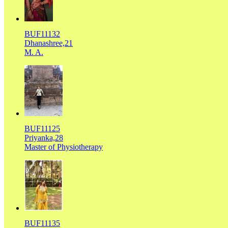
BUF11132
Dhanashree,21
M. A.
BUF11125
Priyanka,28
Master of Physiotherapy
BUF11135