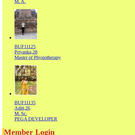
M. A.
BUF11125
Priyanka,28
Master of Physiotherapy
BUF11135
Aditi,26
M. Sc.
PEGA DEVELOPER
Member Login