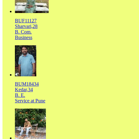
BUF11127
Sharvari,28
B. Com.
Business
BUM18434
Kedar,34
B. E.
Service at Pune