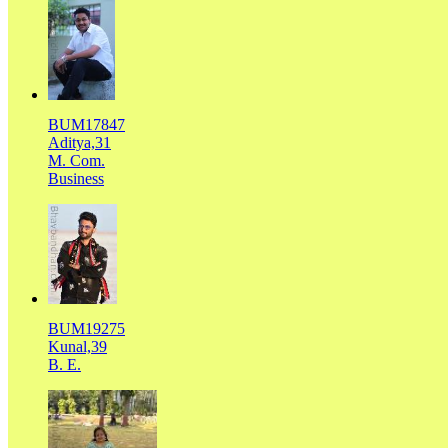
BUM17847
Aditya,31
M. Com.
Business
BUM19275
Kunal,39
B. E.