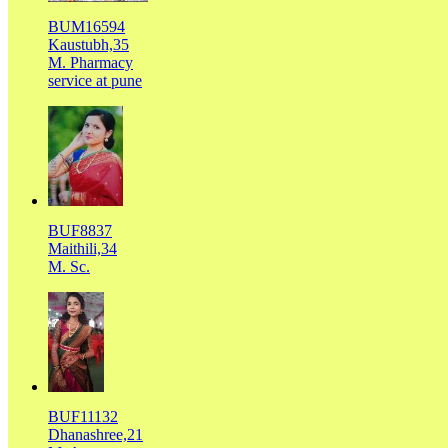
BUM16594
Kaustubh,35
M. Pharmacy
service at pune
BUF8837
Maithili,34
M. Sc.
BUF11132
Dhanashree,21