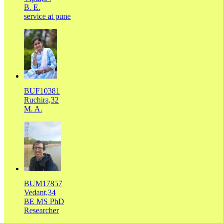
B. E.
service at pune
BUF10381
Ruchira,32
M. A.
BUM17857
Vedant,34
BE MS PhD
Researcher