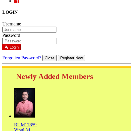
LOGIN
Username
Password
Login
Forgotten Password?
Close
Register Now
Newly Added Members
BUM17859
Vipul,34